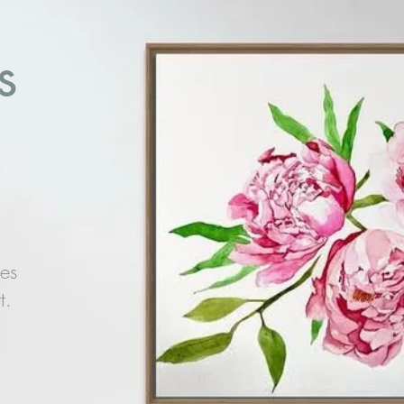
s
les
rt.