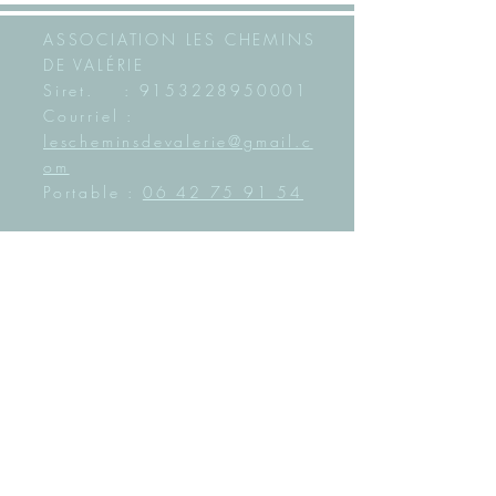
ASSOCIATION LES CHEMINS
DE VALÉRIE
Siret. : 9153228950001
Courriel :
lescheminsdevalerie@gmail.c
om
Portable :
06 42 75 91 54
©lescheminsdevalerie.com
2022